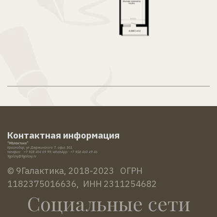
Контактная информация
"9Галактика"
Краснодар, ул Дзержинского 7, офис 301
телефон:   +7 928 404 69 99; whatsApp:  +7 918 460 49 46
9galaxy@9galaxy
.ru
© 9Галактика, 2018-2023   ОГРН 
1182375016636,  ИНН 2311254682
Социальные сети