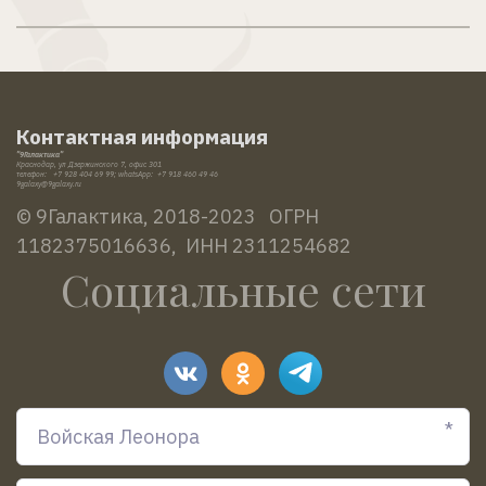
Контактная информация
"9Галактика"
Краснодар, ул Дзержинского 7, офис 301
телефон:   +7 928 404 69 99; whatsApp:  +7 918 460 49 46
9galaxy@9galaxy
.ru
© 9Галактика, 2018-2023   ОГРН 
1182375016636,  ИНН 2311254682
Социальные сети
*