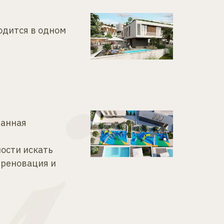
дится в одном 
анная 
сти искать 
реновация и 